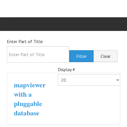
HOME
Enter Part of Title
TÄTIGKEITSBEREICHE
Filter
Clear
IT-BLOG
Display #
KONTAKT
mapviewer
with a
pluggable
database